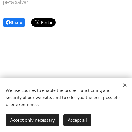
pena salvar!
Share
We use cookies to enable the proper functioning and
© 2022 Fundação de caridade | Todos os direitos reservados.
security of our website, and to offer you the best possible
Desenvolvido por
Webnode
Cookies
user experience.
Idiomas
Accept only necessary
Accept all
Português
English