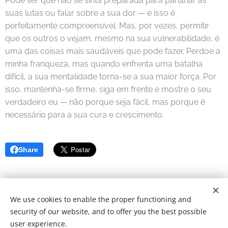
Pode ser que não se sinta preparada para partilhar as
suas lutas ou falar sobre a sua dor — e isso é
perfeitamente compreensível. Mas, por vezes, permitir
que os outros o vejam, mesmo na sua vulnerabilidade, é
uma das coisas mais saudáveis que pode fazer. Perdoe a
minha franqueza, mas quando enfrenta uma batalha
difícil, a sua mentalidade torna-se a sua maior força. Por
isso, mantenha-se firme, siga em frente e mostre o seu
verdadeiro eu — não porque seja fácil, mas porque é
necessário para a sua cura e crescimento.
Share
We use cookies to enable the proper functioning and
© 2022 Fundação de caridade | Todos os direitos reservados.
security of our website, and to offer you the best possible
Desenvolvido por
Webnode
Cookies
user experience.