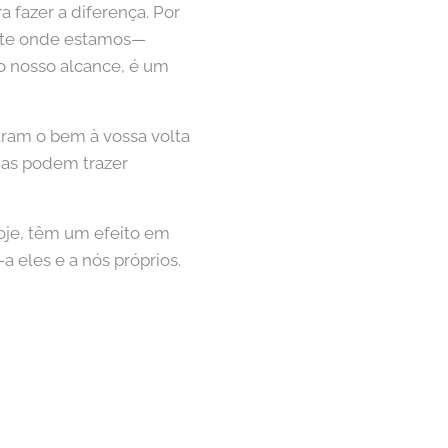
 fazer a diferença. Por
nte onde estamos—
o nosso alcance, é um
tram o bem à vossa volta
enas podem trazer
oje, têm um efeito em
a eles e a nós próprios.