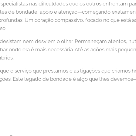
pecialistas nas dificuldades que os outros enfrentam para
imples de bondade, apoio e atenção—começando exatame
rofundas. Um coração compassivo, focado no que está a
so.
o desistam nem desviem o olhar. Permaneçam atentos, nu
ilhar onde ela é mais necessária. Até as ações mais pequ
brios.
que o serviço que prestamos e as ligações que criamos h
ações. Este legado de bondade é algo que lhes devemos—