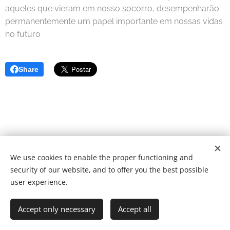
aqueles que vieram em nosso socorro, desempenharão
permanentemente um papel importante em nossas vidas
no futuro
Share
We use cookies to enable the proper functioning and
© 2022 Fundação de caridade | Todos os direitos reservados.
security of our website, and to offer you the best possible
Desenvolvido por
Webnode
Cookies
user experience.
Idiomas
Accept only necessary
Accept all
Português
English